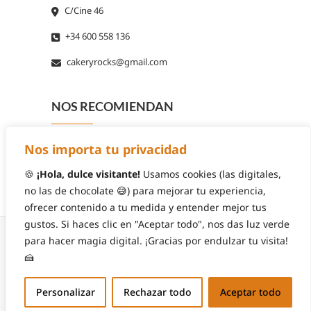
C/Cine 46
+34 600 558 136
cakeryrocks@gmail.com
NOS RECOMIENDAN
Nos importa tu privacidad
🍪
¡Hola, dulce visitante!
Usamos cookies (las digitales,
no las de chocolate 😅) para mejorar tu experiencia,
ofrecer contenido a tu medida y entender mejor tus
gustos. Si haces clic en "Aceptar todo", nos das luz verde
para hacer magia digital. ¡Gracias por endulzar tu visita!
🍰
© 2026
Cakery Rocks
| Diseñado por:
Theme
Personalizar
Rechazar todo
Aceptar todo
Freesia
| Funciona gracias a:
WordPress