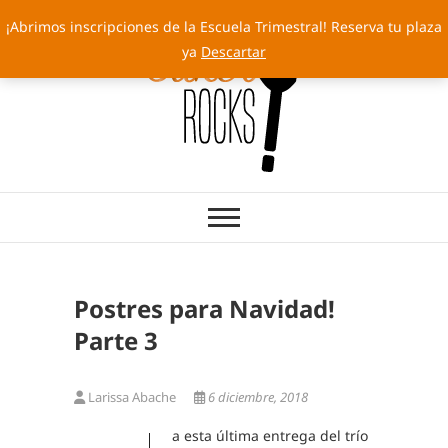
Saltar
¡Abrimos inscripciones de la Escuela Trimestral! Reserva tu plaza
al
ya
Descartar
contenido
Cakery Rocks
TARTAS CON SELLO PROPIO
Postres para Navidad!
Parte 3
Larissa Abache
6 diciembre, 2018
a esta última entrega del trío