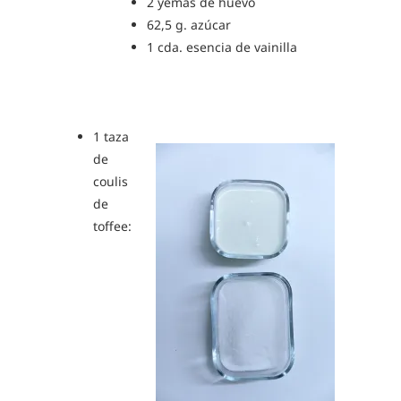
2 yemas de huevo
62,5 g. azúcar
1 cda. esencia de vainilla
1 taza
de
coulis
de
toffee: