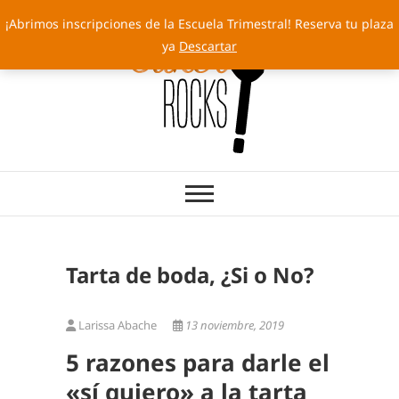
Saltar
¡Abrimos inscripciones de la Escuela Trimestral! Reserva tu plaza
al
ya
Descartar
contenido
Cakery Rocks
TARTAS CON SELLO PROPIO
Tarta de boda, ¿Si o No?
Larissa Abache
13 noviembre, 2019
5 razones para darle el
«sí quiero» a la tarta