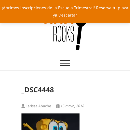
Saltar
¡Abrimos inscripciones de la Escuela Trimestral! Reserva tu plaza
al
ya
Descartar
contenido
Cakery Rocks
TARTAS CON SELLO PROPIO
_DSC4448
Larissa Abache
15 mayo, 2018