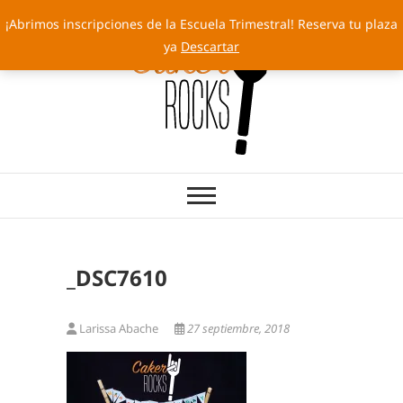
Saltar
¡Abrimos inscripciones de la Escuela Trimestral! Reserva tu plaza
al
ya
Descartar
contenido
Cakery Rocks
TARTAS CON SELLO PROPIO
_DSC7610
Larissa Abache
27 septiembre, 2018