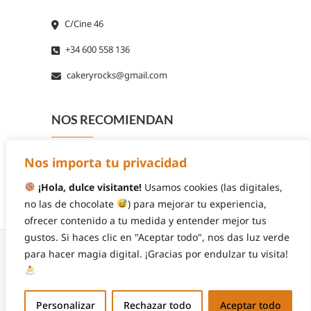
C/Cine 46
+34 600 558 136
cakeryrocks@gmail.com
NOS RECOMIENDAN
Nos importa tu privacidad
¡Hola, dulce visitante!
Usamos cookies (las digitales,
no las de chocolate
) para mejorar tu experiencia,
ofrecer contenido a tu medida y entender mejor tus
gustos. Si haces clic en "Aceptar todo", nos das luz verde
para hacer magia digital. ¡Gracias por endulzar tu visita!
© 2026
Cakery Rocks
| Diseñado por:
Theme
Personalizar
Rechazar todo
Aceptar todo