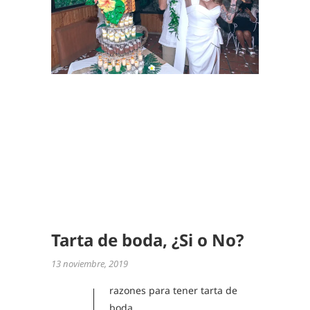
,
DETALL
DE BOD
,
NOVIAS
ACTUAL
,
TARTA
DE
BODAS
,
TRADIC
DE BOD
Tarta de boda, ¿Si o No?
13 noviembre, 2019
razones para tener tarta de
boda