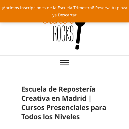
Saltar
¡Abrimos inscripciones de la Escuela Trimestral! Reserva tu plaza
al
ya
Descartar
contenido
Cakery Rocks
TARTAS CON SELLO PROPIO
Escuela de Repostería
Creativa en Madrid |
Cursos Presenciales para
Todos los Niveles