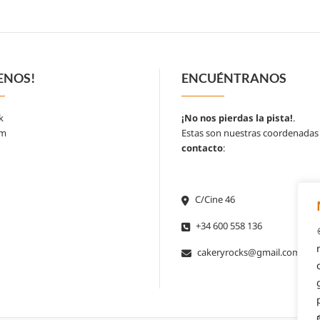
ENOS!
ENCUÉNTRANOS
k
¡No nos pierdas la pista!
.
am
Estas son nuestras coordenadas
contacto
:
C/Cine 46
+34 600 558 136
cakeryrocks@gmail.com