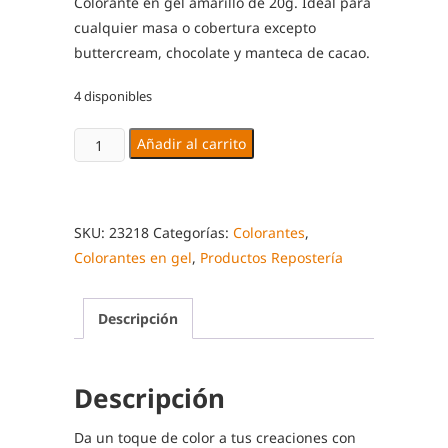
Colorante en gel amarillo de 20g. Ideal para
cualquier masa o cobertura excepto
buttercream, chocolate y manteca de cacao.
4 disponibles
Colorante
Añadir al carrito
en
gel
comestible
SKU:
23218
Categorías:
Colorantes
,
Amarillo
Colorantes en gel
,
Productos Repostería
20g
Modecor
cantidad
Descripción
Descripción
Da un toque de color a tus creaciones con