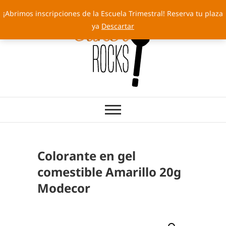
Saltar
¡Abrimos inscripciones de la Escuela Trimestral! Reserva tu plaza
al
ya
Descartar
contenido
Cakery Rocks
TARTAS CON SELLO PROPIO
Colorante en gel
comestible Amarillo 20g
Modecor