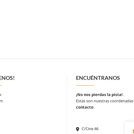
ENOS!
ENCUÉNTRANOS
k
¡No nos pierdas la pista!
.
am
Estas son nuestras coordenadas
contacto
:
C/Cine 46