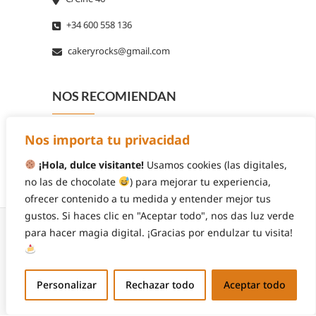
+34 600 558 136
cakeryrocks@gmail.com
NOS RECOMIENDAN
Nos importa tu privacidad
¡Hola, dulce visitante!
Usamos cookies (las digitales,
no las de chocolate
) para mejorar tu experiencia,
ofrecer contenido a tu medida y entender mejor tus
gustos. Si haces clic en "Aceptar todo", nos das luz verde
para hacer magia digital. ¡Gracias por endulzar tu visita!
© 2026
Cakery Rocks
| Diseñado por:
Theme
Personalizar
Rechazar todo
Aceptar todo
Freesia
| Funciona gracias a:
WordPress