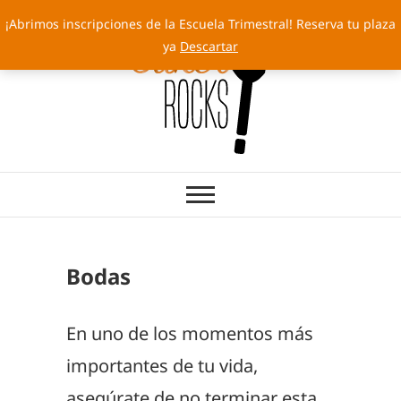
Saltar
¡Abrimos inscripciones de la Escuela Trimestral! Reserva tu plaza
al
ya
Descartar
contenido
Cakery Rocks
TARTAS CON SELLO PROPIO
Bodas
En uno de los momentos más
importantes de tu vida,
asegúrate de no terminar esta