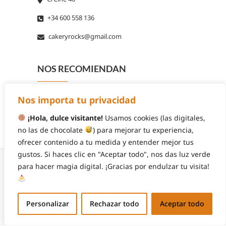
+34 600 558 136
cakeryrocks@gmail.com
NOS RECOMIENDAN
Nos importa tu privacidad
¡Hola, dulce visitante!
Usamos cookies (las digitales,
no las de chocolate
) para mejorar tu experiencia,
ofrecer contenido a tu medida y entender mejor tus
gustos. Si haces clic en "Aceptar todo", nos das luz verde
para hacer magia digital. ¡Gracias por endulzar tu visita!
© 2026
Cakery Rocks
| Diseñado por:
Theme
Personalizar
Rechazar todo
Aceptar todo
Freesia
| Funciona gracias a:
WordPress