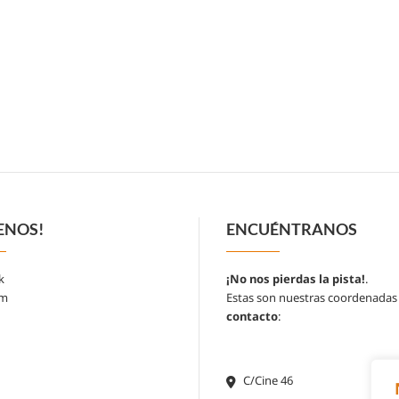
ENOS!
ENCUÉNTRANOS
k
¡No nos pierdas la pista!
.
am
Estas son nuestras coordenadas
contacto
:
C/Cine 46