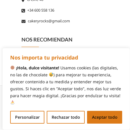
+34 600 558 136
cakeryrocks@gmail.com
NOS RECOMIENDAN
Nos importa tu privacidad
¡Hola, dulce visitante!
Usamos cookies (las digitales,
no las de chocolate
) para mejorar tu experiencia,
ofrecer contenido a tu medida y entender mejor tus
gustos. Si haces clic en "Aceptar todo", nos das luz verde
para hacer magia digital. ¡Gracias por endulzar tu visita!
© 2026
Cakery Rocks
| Diseñado por:
Theme
Personalizar
Rechazar todo
Aceptar todo
Freesia
| Funciona gracias a:
WordPress