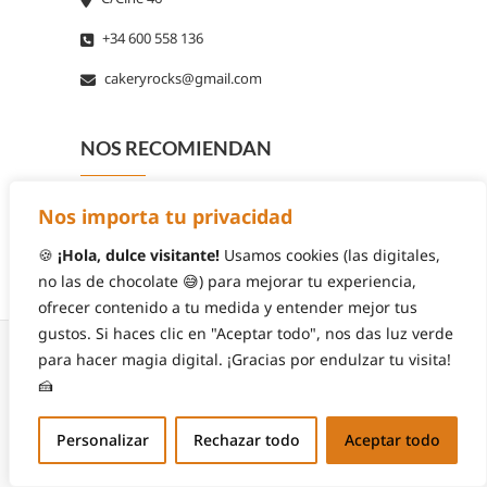
+34 600 558 136
cakeryrocks@gmail.com
NOS RECOMIENDAN
Nos importa tu privacidad
🍪
¡Hola, dulce visitante!
Usamos cookies (las digitales,
no las de chocolate 😅) para mejorar tu experiencia,
ofrecer contenido a tu medida y entender mejor tus
gustos. Si haces clic en "Aceptar todo", nos das luz verde
para hacer magia digital. ¡Gracias por endulzar tu visita!
🍰
© 2026
Cakery Rocks
| Diseñado por:
Theme
Personalizar
Rechazar todo
Aceptar todo
Freesia
| Funciona gracias a:
WordPress