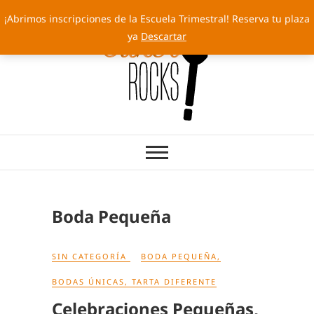
Saltar
¡Abrimos inscripciones de la Escuela Trimestral! Reserva tu plaza
al
ya
Descartar
contenido
Cakery Rocks
TARTAS CON SELLO PROPIO
Boda Pequeña
SIN CATEGORÍA
BODA PEQUEÑA
,
BODAS ÚNICAS
,
TARTA DIFERENTE
Celebraciones Pequeñas,