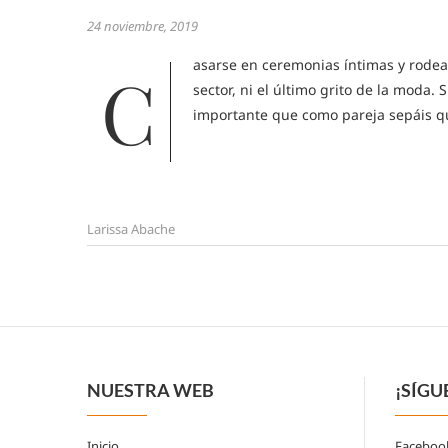
24 noviembre, 2019
asarse en ceremonias íntimas y rodear
C
sector, ni el último grito de la moda
importante que como pareja sepáis q
Larissa Abache
NUESTRA WEB
¡SÍGU
Inicio
Faceboo