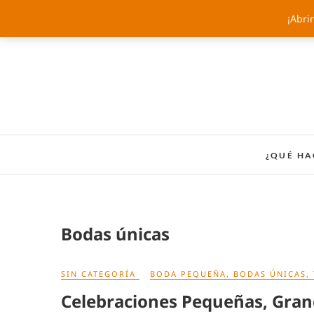
Saltar
¡Abri
al
contenido
¿QUÉ H
Bodas únicas
SIN CATEGORÍA
BODA PEQUEÑA
,
BODAS ÚNICAS
,
Celebraciones Pequeñas, Gran