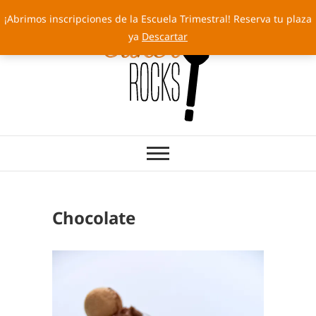
Saltar
¡Abrimos inscripciones de la Escuela Trimestral! Reserva tu plaza
al
ya
Descartar
contenido
Cakery Rocks
TARTAS CON SELLO PROPIO
Chocolate
EDUCAT
,
RECETA