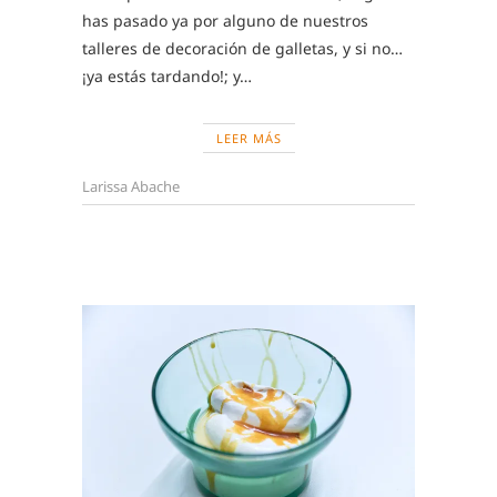
has pasado ya por alguno de nuestros
talleres de decoración de galletas, y si no…
¡ya estás tardando!; y…
LEER MÁS
Larissa Abache
EDUCAT
,
RECETA
CLÁSIC
DE
REPOST