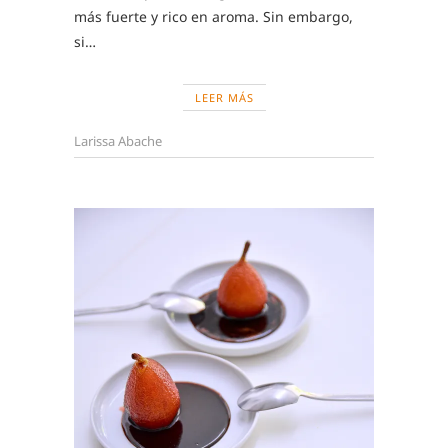
más fuerte y rico en aroma. Sin embargo,
si…
LEER MÁS
Larissa Abache
EDUCAT
,
RECETA
CLÁSIC
DE
REPOST
,
PERAS
AL