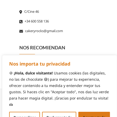
C/Cine 46
+34 600 558 136
cakeryrocks@gmail.com
NOS RECOMIENDAN
Nos importa tu privacidad
🍪
¡Hola, dulce visitante!
Usamos cookies (las digitales,
no las de chocolate 😅) para mejorar tu experiencia,
ofrecer contenido a tu medida y entender mejor tus
gustos. Si haces clic en "Aceptar todo", nos das luz verde
para hacer magia digital. ¡Gracias por endulzar tu visita!
🍰
© 2026
Cakery Rocks
| Diseñado por:
Theme