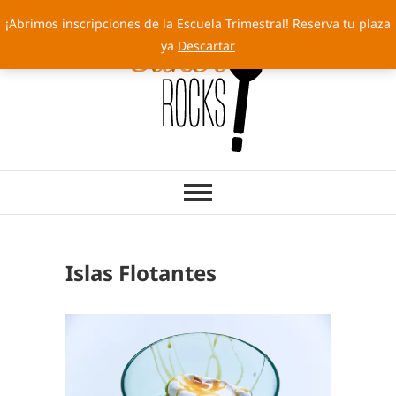
Saltar
¡Abrimos inscripciones de la Escuela Trimestral! Reserva tu plaza
al
ya
Descartar
contenido
Cakery Rocks
TARTAS CON SELLO PROPIO
Islas Flotantes
EDUCAT
,
RECETA